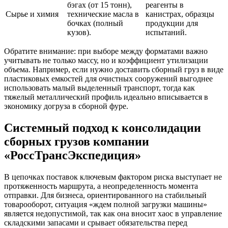
бэгах (от 15 тонн),
реагенты в
Сырье и химия
технические масла в
канистрах, образцы
бочках (полный
продукции для
кузов).
испытаний.
Обратите внимание: при выборе между форматами важно
учитывать не только массу, но и коэффициент утилизации
объема. Например, если нужно доставить сборный груз в виде
пластиковых емкостей для очистных сооружений выгоднее
использовать малый выделенный транспорт, тогда как
тяжелый металлический профиль идеально вписывается в
экономику догруза в сборной фуре.
Системный подход к консолидации
сборных грузов компании
«РоссТрансЭкспедиция»
В цепочках поставок ключевым фактором риска выступает не
протяженность маршрута, а неопределенность момента
отправки. Для бизнеса, ориентированного на стабильный
товарооборот, ситуация «ждем полной загрузки машины»
является недопустимой, так как она вносит хаос в управление
складскими запасами и срывает обязательства перед