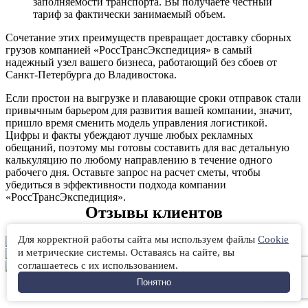
заполняемости транспорта. Вы получаете честный
тариф за фактически занимаемый объем.
Сочетание этих преимуществ превращает доставку сборных
грузов компанией «РоссТрансЭкспедиция» в самый
надежный узел вашего бизнеса, работающий без сбоев от
Санкт-Петербурга до Владивостока.
Если простои на выгрузке и плавающие сроки отправок стали
привычным барьером для развития вашей компании, значит,
пришло время сменить модель управления логистикой.
Цифры и факты убеждают лучше любых рекламных
обещаний, поэтому мы готовы составить для вас детальную
калькуляцию по любому направлению в течение одного
рабочего дня. Оставьте запрос на расчет сметы, чтобы
убедиться в эффективности подхода компании
«РоссТрансЭкспедиция».
Отзывы
клиентов
Для корректной работы сайта мы используем файлы
Cookie
и метрические системы. Оставаясь на сайте, вы
соглашаетесь с их использованием.
Еще больше отзывов
Понятно