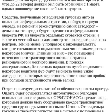
утра до 22 вечера) должен был быть ограничен с 1 марта,
однако нововведение так и не было запущено.
Средства, полученные от водителей грузовых авто за
пользование федеральными трассами, пойдут, в первую
очередь, на ремонт и реконструкцию самих автодорог –
деньги на эти нужды будут выделяться из федерального
бюджета РФ, из бюджета отдельных субъектов страны, а
также из местной казны административно-территориальных
центров. Тем не менее, у поправок к законодательству,
которые составляются подмосковными чиновниками, есть и
некоторые минусы. Главный из них – это повышение
интенсивности транспортного потока на трассах
регионального и местного значения. В поисках
альтернативных, бесплатных вариантов путей следования
некоторые водители фур будут выбирать более узкие
автодороги, на которых вероятность возникновения пробок
при большей загруженности очень велика.
Отдельно следует рассказать об особенностях оплаты проезда.
Оплата будет осуществляться автоматически благодаря
использованию специальных GPS/ГЛОНАСС-передатчиков,
которыми должно быть оборудовано каждое транспортное
средство грузоподъемностью свыше 12 тонн. От владельца
грузовика требуется регистрация в системе с получением в