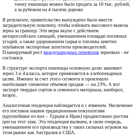
тонну пшеницы можно было продать за 10 тыс. рублей,
а за рубежом на 4 тысячи дороже.
В результате, правительство вынуждено было ввести
заградительную пошлину, чтобы избежать массового вывоза
зерна за границу. Эти меры вкупе с действием
антироссийских санкций, уменьшением площади посевных
угодий, а также удорожанием сырья и топлива заметно
поубавили экспортные аппетиты производителей.
Планируемый рост
международных перевозок
зерновых - не
состоялся.
В структуре экспорта пшеницы основную долю занимает
зерно 3 и 4 класса, которое применяется в хлебопекарных
целях. Именно за счет этого сегмента и произошло
наибольшее снижение объемов продаж — на 23%. А вот
экспорт твердых сортов и семенного материала, наоборот,
возрос.
Аналогичная тенденция наблюдается и с ячменем. Увеличение
его поставок нашим традиционным покупателям
(крупнейшие из них – Турция и Иран) продиктовано ростом
цен на этот злак. Эта тенденция вызвана, в свою очередь,
уменьшением его производства у таких сильных игроков на
этом рынке как Австралия и США.