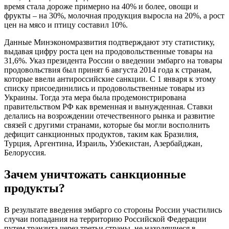
время стала дороже примерно на 40% и более, овощи и
фрукты – на 30%, молочная продукция выросла на 20%, а рост
цен на мясо и птицу составил 10%.
Данные Минэкономразвития подтверждают эту статистику,
выдавая цифру роста цен на продовольственные товары на
31,6%. Указ президента России о введении эмбарго на товары
продовольствия был принят 6 августа 2014 года к странам,
которые ввели антироссийские санкции. С 1 января к этому
списку присоединились и продовольственные товары из
Украины. Тогда эта мера была продемонстрирована
правительством РФ как временная и вынужденная. Ставки
делались на возрождении отечественного рынка и развитие
связей с другими странами, которые бы могли восполнить
дефицит санкционных продуктов, таким как Бразилия,
Турция, Аргентина, Израиль, Узбекистан, Азербайджан,
Белоруссия.
Зачем уничтожать санкционные
продукты?
В результате введения эмбарго со стороны России участились
случаи попадания на территорию Российской Федерации
путем транзита через третьи страны, не находящиеся в