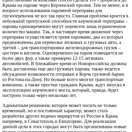
Крыма на пароме через Керченский пролив. Тем не менее, и в
вопросе использования паромной переправы для
грузоперевозок не все так просто. Главная проблема кроется в
небольшой пропускной способности керченской переправы –
паромы единовременно могут перевезти лишь ограниченное
количество машин. Так, в настоящее время движение через
переправы осуществляется тремя паромами, два из которых
предназначены для перевозки легковых и грузовых авто, а
третий – для транспортировки железнодорожных грузов –
цистерн и вагонов. Одновременно на паром помещается не
более двух фур, а также примерно 12-15 легковых
автомобилей. В ближайшее время из Новороссийска должны
быть доставлены еще два грузовых парома, также ведется
обсуждение возможности отправки в Керчь грузовой баржи
из Ростова-на-Дону. Но больше всего многие транспортные
компании, а также простые граждане Крыма, ждут запуска в
эксплуатацию керченского моста, который, правда, будет
построен только через несколько лет.
Адекватным решением, которое может носить не только
временный, но и постоянный характер, может стать
разработка других водных маршрутов из России в Крым,
например, в Севастополь и Евпаторию. Для реализации
данной цели в этих городах могут быть организованы новые
бизнес-направления: терминал для пассажирских и грузовых