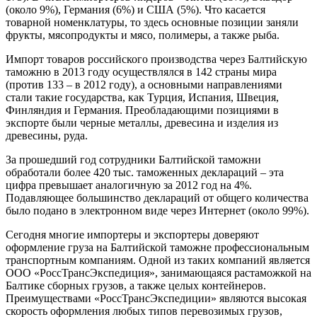
(около 9%), Германия (6%) и США (5%). Что касается
товарной номенклатуры, то здесь основные позиции заняли
фрукты, мясопродукты и мясо, полимеры, а также рыба.
Импорт товаров российского производства через Балтийскую
таможню в 2013 году осуществлялся в 142 страны мира
(против 133 – в 2012 году), а основными направлениями
стали такие государства, как Турция, Испания, Швеция,
Финляндия и Германия. Преобладающими позициями в
экспорте были черные металлы, древесина и изделия из
древесины, руда.
За прошедший год сотрудники Балтийской таможни
обработали более 420 тыс. таможенных деклараций – эта
цифра превышает аналогичную за 2012 год на 4%.
Подавляющее большинство деклараций от общего количества
было подано в электронном виде через Интернет (около 99%).
Сегодня многие импортеры и экспортеры доверяют
оформление груза на Балтийской таможне профессиональным
транспортным компаниям. Одной из таких компаний является
ООО «РоссТрансЭкспедиция», занимающаяся растаможкой на
Балтике сборных грузов, а также целых контейнеров.
Преимуществами «РоссТрансЭкспедиции» являются высокая
скорость оформления любых типов перевозимых грузов,