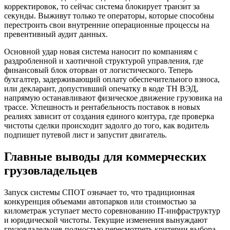
корректировок, то сейчас система блокирует транзит за
секунды. Выживут только те операторы, которые способны
перестроить свои внутренние операционные процессы на
превентивный аудит данных.
Основной удар новая система наносит по компаниям с
раздробленной и хаотичной структурой управления, где
финансовый блок оторван от логистического. Теперь
бухгалтер, задерживающий оплату обеспечительного взноса,
или декларант, допустивший опечатку в коде ТН ВЭД,
напрямую останавливают физическое движение грузовика на
трассе. Успешность и рентабельность поставок в новых
реалиях зависит от создания единого контура, где проверка
чистоты сделки происходит задолго до того, как водитель
подпишет путевой лист и запустит двигатель.
Главные выводы для коммерческих
грузовладельцев
Запуск системы СПОТ означает то, что традиционная
конкуренция объемами автопарков или стоимостью за
километраж уступает место соревнованию IT-инфраструктур
и юридической чистоты. Текущие изменения вынуждают
грузовладельцев полностью пересмотреть критерии выбора