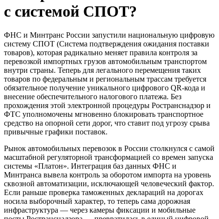
с системой СПОТ?
ФНС и Минтранс России запустили национальную цифровую
систему СПОТ (Система подтверждения ожидания поставки
товаров), которая радикально меняет правила контроля за
перевозкой импортных грузов автомобильным транспортом
внутри страны. Теперь для легального перемещения таких
товаров по федеральным и региональным трассам требуется
обязательное получение уникального цифрового QR-кода и
внесение обеспечительного налогового платежа. Без
прохождения этой электронной процедуры Ространснадзор и
ФТС уполномочены мгновенно блокировать транспортное
средство на опорной сети дорог, что ставит под угрозу срыва
привычные графики поставок.
Рынок автомобильных перевозок в России столкнулся с самой
масштабной регуляторной трансформацией со времен запуска
системы «Платон». Интеграция баз данных ФНС и
Минтранса вывела контроль за оборотом импорта на уровень
сквозной автоматизации, исключающей человеческий фактор.
Если раньше проверка таможенных деклараций на дорогах
носила выборочный характер, то теперь сама дорожная
инфраструктура — через камеры фиксации и мобильные
посты Ространснадзора — превратилась в единый цифровой