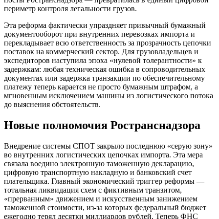
периметр контроля легальности грузов.
Эта реформа фактически упраздняет привычный бумажный
документооборот при внутренних перевозках импорта и
перекладывает всю ответственность за прозрачность цепочки
поставок на коммерческий сектор. Для грузовладельцев и
экспедиторов наступила эпоха «нулевой толерантности» к
задержкам: любая техническая ошибка в сопроводительных
документах или задержка транзакции по обеспечительному
платежу теперь карается не просто бумажным штрафом, а
мгновенным исключением машины из логистического потока
до выяснения обстоятельств.
Новые полномочия Ространснадзора
Внедрение системы СПОТ закрыло последнюю «серую зону»
во внутренних логистических цепочках импорта. Эта мера
связала воедино электронную таможенную декларацию,
цифровую транспортную накладную и банковский счет
плательщика. Главный экономический триггер реформы —
тотальная ликвидация схем с фиктивным транзитом,
«прерванным» движением и искусственным занижением
таможенной стоимости, из-за которых федеральный бюджет
ежегодно терял десятки миллиардов рублей. Теперь ФНС