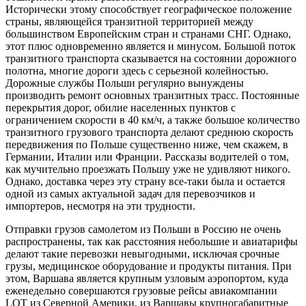
Исторически этому способствует географическое положение
страны, являющейся транзитной территорией между
большинством Европейским стран и странами СНГ. Однако,
этот плюс одновременно является и минусом. Большой поток
транзитного транспорта сказывается на состоянии дорожного
полотна, многие дороги здесь с серьезной колейностью.
Дорожные службы Польши регулярно вынуждены
производить ремонт основных транзитных трасс. Постоянные
перекрытия дорог, обилие населенных пунктов с
ограничением скорости в 40 км/ч, а также большое количество
транзитного грузового транспорта делают среднюю скорость
передвижения по Польше существенно ниже, чем скажем, в
Германии, Италии или Франции. Рассказы водителей о том,
как мучительно проезжать Польшу уже не удивляют никого.
Однако, доставка через эту страну все-таки была и остается
одной из самых актуальной задач для перевозчиков и
импортеров, несмотря на эти трудности.
Отправки грузов самолетом из Польши в Россию не очень
распространены, так как расстояния небольшие и авиатарифы
делают такие перевозки невыгодными, исключая срочные
грузы, медицинское оборудование и продукты питания. При
этом, Варшава является крупным узловым аэропортом, куда
еженедельно совершаются грузовые рейсы авиакомпании
LOT из Северной Америки, из Варшавы крупногабаритные