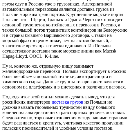
грузы едут в Россию уже в грузовиках. Альтернативой
автомобильным перевозкам является доставка грузов из
Польши морским транспортом. Крупнейшие морские порты
Польши это – Щецин, Гданьск и Гдыня. Через них проходит
основной грузопоток контейнерных перевозок в Россию, а
также большой поток транзитных контейнеров на Белоруссию
и в страны бывшего Варшавского договора. Ставки на
морской фрахт в целом ниже, чем на автомобильный, а
транзитное время практически одинаково. Из Польши
осуществляют доставки такие морские линии как Maersk,
Hapag-Lloyd, OOCL, K-Line.
Ну и, конечно же, отдельную нишу занимают
железнодорожные перевозки. Польша экспортирует в Россию
большие объемы дорожной техники, автотранспорта и
химического сырья. Данные группы товаров доставляются в
основном на платформах и в цистернах и различных вагонах.
Подводя итог этой статьи можно сделать вывод, что для
российских импортеров
доставка грузов
из Польши не
должна вызвать глобальных трудностей ввиду большого
количества альтернативных транспортных цепочек доставки.
Следовательно, торговые отношения между нашими странами
будут развиваться и крепнуть, учитывая качество продукции
польских производителей и удобные условия поставок.